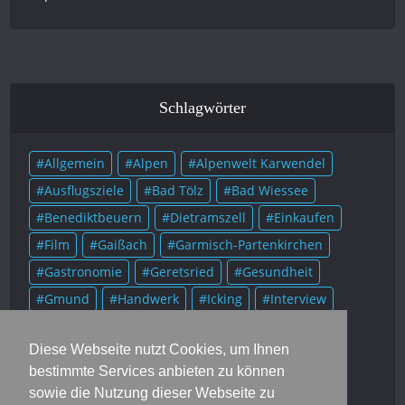
Schlagwörter
Allgemein
Alpen
Alpenwelt Karwendel
Ausflugsziele
Bad Tölz
Bad Wiessee
Benediktbeuern
Dietramszell
Einkaufen
Film
Gaißach
Garmisch-Partenkirchen
Gastronomie
Geretsried
Gesundheit
Gmund
Handwerk
Icking
Interview
Kolumne
Kultur
Lenggries
Literatur
Diese Webseite nutzt Cookies, um Ihnen
Mittenwald
Murnau
Museum
Musik
bestimmte Services anbieten zu können
München
Münsing
Oberammergau
sowie die Nutzung dieser Webseite zu