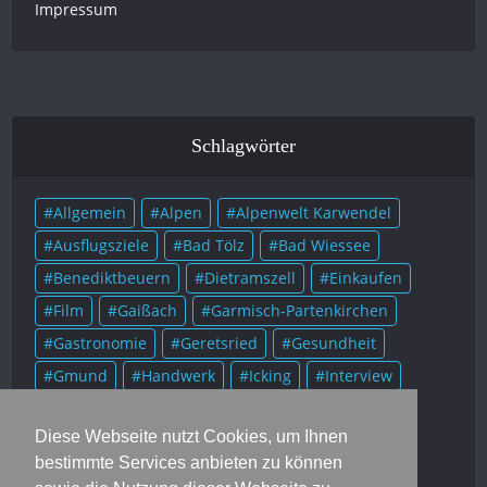
Impressum
Schlagwörter
Allgemein
Alpen
Alpenwelt Karwendel
Ausflugsziele
Bad Tölz
Bad Wiessee
Benediktbeuern
Dietramszell
Einkaufen
Film
Gaißach
Garmisch-Partenkirchen
Gastronomie
Geretsried
Gesundheit
Gmund
Handwerk
Icking
Interview
Kolumne
Kultur
Lenggries
Literatur
Diese Webseite nutzt Cookies, um Ihnen
Mittenwald
Murnau
Museum
Musik
bestimmte Services anbieten zu können
München
Münsing
Oberammergau