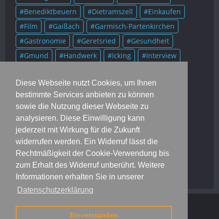
Benediktbeuern
Dietramszell
Einkaufen
Film
Gaißach
Garmisch-Partenkirchen
Gastronomie
Geretsried
Gesundheit
Gmund
Handwerk
Icking
Interview
Kolumne
Kultur
Lenggries
Literatur
Diese Webseite nutzt Cookies, um Ihnen
Mittenwald
Murnau
Museum
Musik
bestimmte Services anbieten zu können
München
Münsing
Oberammergau
sowie die Nutzung dieser Webseite zu
Onlineausgaben
Portrait
Prominente
analysieren. Diese Einwilligung kann
Rezensionen
Rezepte
Rottach-Egern
jederzeit mit Wirkung für die Zukunft
widerrufen werden. Ein Widerruf lässt die
Schlehdorf
Soziales
Sport
Starnberg
Rechtmäßigkeit der Cookie-Verwendung bis
Tegernsee
Trachten
Veranstaltungen
zum Erhalt des Widerruf unberührt. Weitere
Vereine
Wolfratshausen
Informationen erhalten Sie in unserer
Datenschutzerklärung
Dahoam
Jobs
Mediadaten
Kontakt
Impressum
Einverstanden