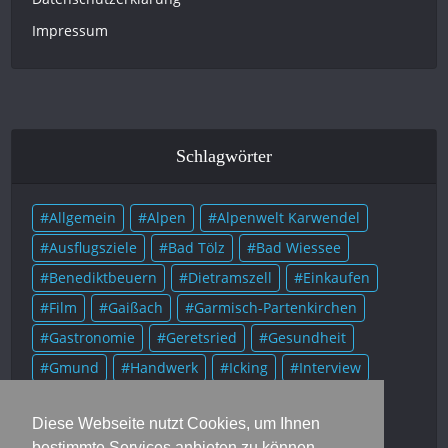
Impressum
Schlagwörter
Allgemein
Alpen
Alpenwelt Karwendel
Ausflugsziele
Bad Tölz
Bad Wiessee
Benediktbeuern
Dietramszell
Einkaufen
Film
Gaißach
Garmisch-Partenkirchen
Gastronomie
Geretsried
Gesundheit
Gmund
Handwerk
Icking
Interview
Kolumne
Kultur
Lenggries
Literatur
Diese Webseite nutzt Cookies, um Ihnen
Mittenwald
Murnau
Museum
Musik
bestimmte Services anbieten zu können