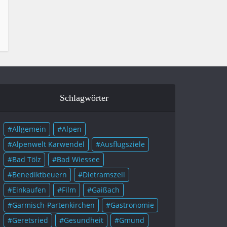
Schlagwörter
Allgemein
Alpen
Alpenwelt Karwendel
Ausflugsziele
Bad Tölz
Bad Wiessee
Benediktbeuern
Dietramszell
Einkaufen
Film
Gaißach
Garmisch-Partenkirchen
Gastronomie
Geretsried
Gesundheit
Gmund