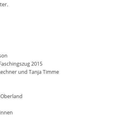
ter.
son
Faschingszug 2015
 Lechner und Tanja Timme
 Oberland
winnen