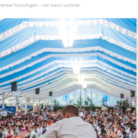
entar hinzufügen
von
Karin Lochner