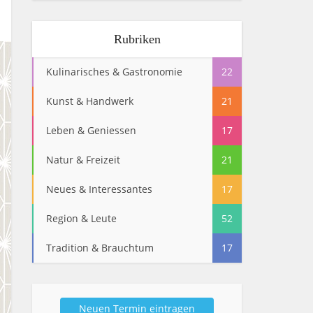
Rubriken
Kulinarisches & Gastronomie
22
Kunst & Handwerk
21
Leben & Geniessen
17
Natur & Freizeit
21
Neues & Interessantes
17
Region & Leute
52
Tradition & Brauchtum
17
Neuen Termin eintragen