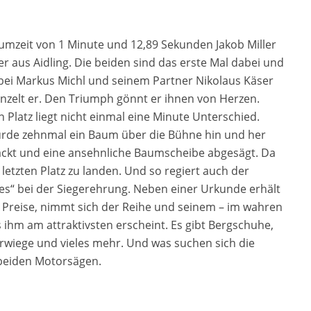
umzeit von 1 Minute und 12,89 Sekunden Jakob Miller
r aus Aidling. Die beiden sind das erste Mal dabei und
bei Markus Michl und seinem Partner Nikolaus Käser
nzelt er. Den Triumph gönnt er ihnen von Herzen.
latz liegt nicht einmal eine Minute Unterschied.
urde zehnmal ein Baum über die Bühne hin und her
ackt und eine ansehnliche Baumscheibe abgesägt. Da
 letzten Platz zu landen. Und so regiert auch der
les“ bei der Siegerehrung. Neben einer Urkunde erhält
n Preise, nimmt sich der Reihe und seinem – im wahren
ihm am attraktivsten erscheint. Es gibt Bergschuhe,
rwiege und vieles mehr. Und was suchen sich die
 beiden Motorsägen.