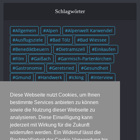
Schlagwörter
Allgemein
Alpen
Alpenwelt Karwendel
Ausflugsziele
Bad Tölz
Bad Wiessee
Benediktbeuern
Dietramszell
Einkaufen
Film
Gaißach
Garmisch-Partenkirchen
Gastronomie
Geretsried
Gesundheit
Gmund
Handwerk
Icking
Interview
Kolumne
Kultur
Lenggries
Literatur
Diese Webseite nutzt Cookies, um Ihnen
Mittenwald
Murnau
Museum
Musik
bestimmte Services anbieten zu können
München
Münsing
Oberammergau
sowie die Nutzung dieser Webseite zu
Onlineausgaben
Portrait
Prominente
analysieren. Diese Einwilligung kann
Rezensionen
Rezepte
Rottach-Egern
jederzeit mit Wirkung für die Zukunft
widerrufen werden. Ein Widerruf lässt die
Schlehdorf
Soziales
Sport
Starnberg
Rechtmäßigkeit der Cookie-Verwendung bis