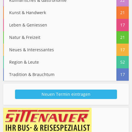
Kulinarisches & Gastronomie
22
Kunst & Handwerk
21
Leben & Geniessen
17
Natur & Freizeit
21
Neues & Interessantes
17
Region & Leute
52
Tradition & Brauchtum
17
Neuen Termin eintragen