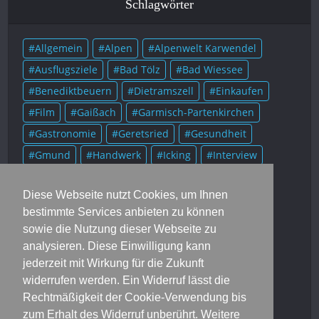
Schlagwörter
Allgemein
Alpen
Alpenwelt Karwendel
Ausflugsziele
Bad Tölz
Bad Wiessee
Benediktbeuern
Dietramszell
Einkaufen
Film
Gaißach
Garmisch-Partenkirchen
Gastronomie
Geretsried
Gesundheit
Gmund
Handwerk
Icking
Interview
Kolumne
Kultur
Lenggries
Literatur
Diese Webseite nutzt Cookies, um Ihnen
Mittenwald
Murnau
Museum
Musik
bestimmte Services anbieten zu können
München
Münsing
Oberammergau
sowie die Nutzung dieser Webseite zu
Onlineausgaben
Portrait
Prominente
analysieren. Diese Einwilligung kann
Rezensionen
Rezepte
Rottach-Egern
jederzeit mit Wirkung für die Zukunft
widerrufen werden. Ein Widerruf lässt die
Schlehdorf
Soziales
Sport
Starnberg
Rechtmäßigkeit der Cookie-Verwendung bis
Tegernsee
Trachten
Veranstaltungen
zum Erhalt des Widerruf unberührt. Weitere