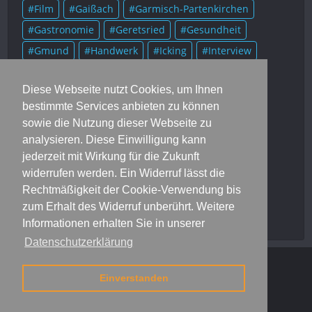
Film
Gaißach
Garmisch-Partenkirchen
Gastronomie
Geretsried
Gesundheit
Gmund
Handwerk
Icking
Interview
Kolumne
Kultur
Lenggries
Literatur
Diese Webseite nutzt Cookies, um Ihnen
Mittenwald
Murnau
Museum
Musik
bestimmte Services anbieten zu können
München
Münsing
Oberammergau
sowie die Nutzung dieser Webseite zu
Onlineausgaben
Portrait
Prominente
analysieren. Diese Einwilligung kann
Rezensionen
Rezepte
Rottach-Egern
jederzeit mit Wirkung für die Zukunft
widerrufen werden. Ein Widerruf lässt die
Schlehdorf
Soziales
Sport
Starnberg
Rechtmäßigkeit der Cookie-Verwendung bis
Tegernsee
Trachten
Veranstaltungen
zum Erhalt des Widerruf unberührt. Weitere
Vereine
Wolfratshausen
Informationen erhalten Sie in unserer
Datenschutzerklärung
Dahoam
Jobs
Mediadaten
Kontakt
Impressum
Einverstanden
© 2016 Dahoam Magazin