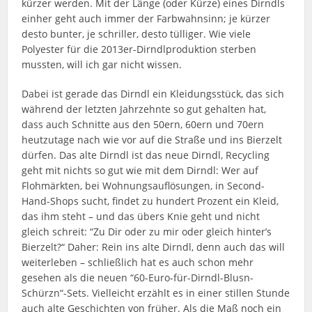
kürzer werden. Mit der Länge (oder Kürze) eines Dirndls
einher geht auch immer der Farbwahnsinn; je kürzer
desto bunter, je schriller, desto tülliger. Wie viele
Polyester für die 2013er-Dirndlproduktion sterben
mussten, will ich gar nicht wissen.
Dabei ist gerade das Dirndl ein Kleidungsstück, das sich
während der letzten Jahrzehnte so gut gehalten hat,
dass auch Schnitte aus den 50ern, 60ern und 70ern
heutzutage nach wie vor auf die Straße und ins Bierzelt
dürfen. Das alte Dirndl ist das neue Dirndl, Recycling
geht mit nichts so gut wie mit dem Dirndl: Wer auf
Flohmärkten, bei Wohnungsauflösungen, in Second-
Hand-Shops sucht, findet zu hundert Prozent ein Kleid,
das ihm steht – und das übers Knie geht und nicht
gleich schreit: “Zu Dir oder zu mir oder gleich hinter’s
Bierzelt?“ Daher: Rein ins alte Dirndl, denn auch das will
weiterleben – schließlich hat es auch schon mehr
gesehen als die neuen “60-Euro-für-Dirndl-Blusn-
Schürzn“-Sets. Vielleicht erzählt es in einer stillen Stunde
auch alte Geschichten von früher. Als die Maß noch ein