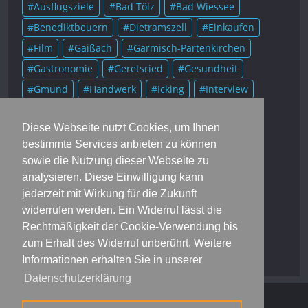
Ausflugsziele
Bad Tölz
Bad Wiessee
Benediktbeuern
Dietramszell
Einkaufen
Film
Gaißach
Garmisch-Partenkirchen
Gastronomie
Geretsried
Gesundheit
Gmund
Handwerk
Icking
Interview
Kolumne
Kultur
Lenggries
Literatur
Diese Webseite nutzt Cookies, um Ihnen
Mittenwald
Murnau
Museum
Musik
bestimmte Services anbieten zu können
München
Münsing
Oberammergau
sowie die Nutzung dieser Webseite zu
Onlineausgaben
Portrait
Prominente
analysieren. Diese Einwilligung kann
Rezensionen
Rezepte
Rottach-Egern
jederzeit mit Wirkung für die Zukunft
widerrufen werden. Ein Widerruf lässt die
Schlehdorf
Soziales
Sport
Starnberg
Rechtmäßigkeit der Cookie-Verwendung bis
Tegernsee
Trachten
Veranstaltungen
zum Erhalt des Widerruf unberührt. Weitere
Vereine
Wolfratshausen
Informationen erhalten Sie in unserer
Datenschutzerklärung
Dahoam
Jobs
Mediadaten
Kontakt
Impressum