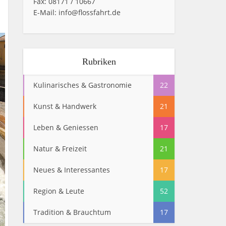
Fax: 08171 / 10667
E-Mail: info@flossfahrt.de
Rubriken
Kulinarisches & Gastronomie
22
Kunst & Handwerk
21
Leben & Geniessen
17
Natur & Freizeit
21
Neues & Interessantes
17
Region & Leute
52
Tradition & Brauchtum
17