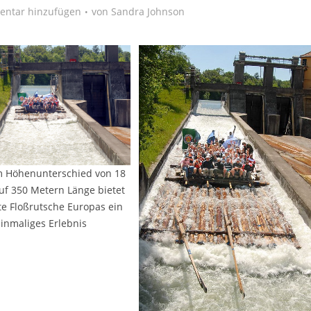
ntar hinzufügen
von
Sandra Johnson
m Höhenunterschied von 18
uf 350 Metern Länge bietet
te Floßrutsche Europas ein
inmaliges Erlebnis