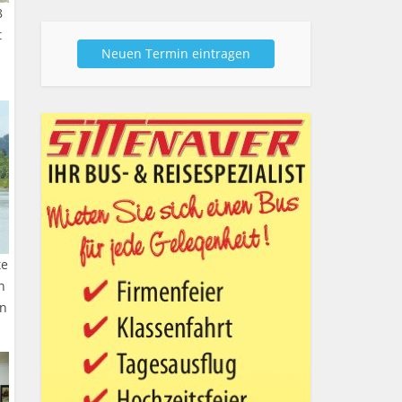
8
t
Neuen Termin eintragen
te
n
en