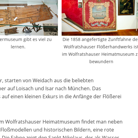
ermuseum gibt es viel zu
Die 1858 angefertigte Zunftfahne de
lernen.
Wolfratshauser Flößerhandwerks is
im Wolfratshauser Heimatmuseum 
bewundern
r, starten von Weidach aus die beliebten
tner auf Loisach und Isar nach München. Das
auf einen kleinen Exkurs in die Anfänge der Flößerei
 im Wolfratshauser Heimatmuseum findet man neben
 Floßmodellen und historischen Bildern, eine rote
 Die Fahne zeigt den Sankt Nikolaus, der als Wasser-