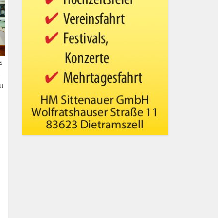
s
t
zu