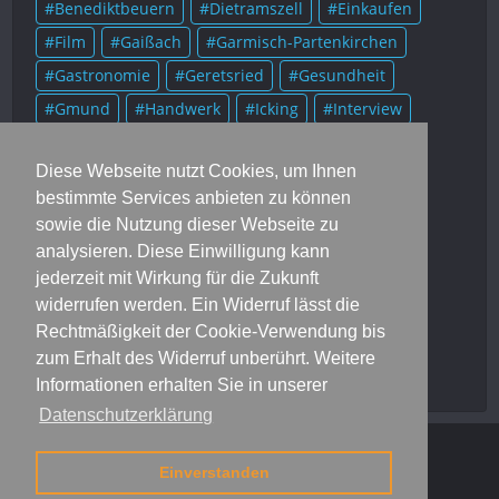
Benediktbeuern
Dietramszell
Einkaufen
Film
Gaißach
Garmisch-Partenkirchen
Gastronomie
Geretsried
Gesundheit
Gmund
Handwerk
Icking
Interview
Kolumne
Kultur
Lenggries
Literatur
Diese Webseite nutzt Cookies, um Ihnen
Mittenwald
Murnau
Museum
Musik
bestimmte Services anbieten zu können
München
Münsing
Oberammergau
sowie die Nutzung dieser Webseite zu
Onlineausgaben
Portrait
Prominente
analysieren. Diese Einwilligung kann
Rezensionen
Rezepte
Rottach-Egern
jederzeit mit Wirkung für die Zukunft
widerrufen werden. Ein Widerruf lässt die
Schlehdorf
Soziales
Sport
Starnberg
Rechtmäßigkeit der Cookie-Verwendung bis
Tegernsee
Trachten
Veranstaltungen
zum Erhalt des Widerruf unberührt. Weitere
Vereine
Wolfratshausen
Informationen erhalten Sie in unserer
Datenschutzerklärung
Dahoam
Jobs
Mediadaten
Kontakt
Impressum
Einverstanden