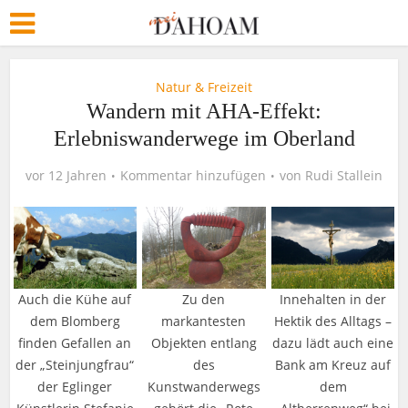
Natur & Freizeit
Wandern mit AHA-Effekt:
Erlebniswanderwege im Oberland
vor 12 Jahren
Kommentar hinzufügen
von
Rudi Stallein
Auch die Kühe auf
Zu den
Innehalten in der
dem Blomberg
markantesten
Hektik des Alltags –
finden Gefallen an
Objekten entlang
dazu lädt auch eine
der „Steinjungfrau“
des
Bank am Kreuz auf
der Eglinger
Kunstwanderwegs
dem