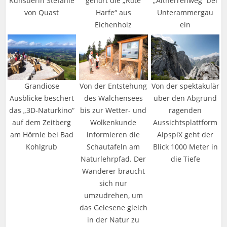
Künstlerin Stefanie
gehört die „Rote
„Altherrenweg“ bei
von Quast
Harfe“ aus
Unterammergau
Eichenholz
ein
Grandiose
Von der Entstehung
Von der spektakulär
Ausblicke beschert
des Walchensees
über den Abgrund
das „3D-Naturkino“
bis zur Wetter- und
ragenden
auf dem Zeitberg
Wolkenkunde
Aussichtsplattform
am Hörnle bei Bad
informieren die
AlpspiX geht der
Kohlgrub
Schautafeln am
Blick 1000 Meter in
Naturlehrpfad. Der
die Tiefe
Wanderer braucht
sich nur
umzudrehen, um
das Gelesene gleich
in der Natur zu