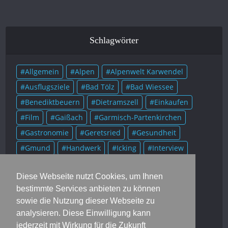
Schlagwörter
Allgemein
Alpen
Alpenwelt Karwendel
Ausflugsziele
Bad Tölz
Bad Wiessee
Benediktbeuern
Dietramszell
Einkaufen
Film
Gaißach
Garmisch-Partenkirchen
Gastronomie
Geretsried
Gesundheit
Gmund
Handwerk
Icking
Interview
Kolumne
Kultur
Lenggries
Literatur
Diese Webseite nutzt Cookies, um Ihnen
Mittenwald
Murnau
Museum
Musik
bestimmte Services anbieten zu können
München
Münsing
Oberammergau
sowie die Nutzung dieser Webseite zu
Onlineausgaben
Portrait
Prominente
analysieren. Diese Einwilligung kann
Rezensionen
Rezepte
Rottach-Egern
jederzeit mit Wirkung für die Zukunft