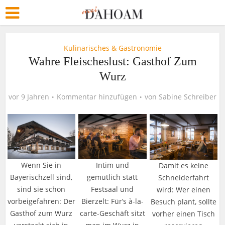
Kulinarisches & Gastronomie
Wahre Fleischeslust: Gasthof Zum
Wurz
vor 9 Jahren
Kommentar hinzufügen
von
Sabine Schreiber
Wenn Sie in
Intim und
Damit es keine
Bayerischzell sind,
gemütlich statt
Schneiderfahrt
sind sie schon
Festsaal und
wird: Wer einen
vorbeigefahren: Der
Bierzelt: Für‘s à-la-
Besuch plant, sollte
Gasthof zum Wurz
carte-Geschäft sitzt
vorher einen Tisch