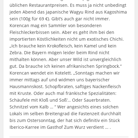
üblichen Restaurantpreisen. Es muss ja nicht unbedingt
jeden Abend das japanische Wagyu Rind aus Kagoshima
sein (100g für 69 €). Gibt‘s auch gar nicht immer.
Korencan mag ein Sammler von besonderen
Fleischleckerbissen sein. Aber es geht ihm bei den
importierten Köstlichkeiten nicht um exotisches Chichi.
„Ich brauche kein Krokofleisch, kein Kamel und kein
Zebra. Die Bayern mögen leider beim Rind nicht
mithalten können. Aber unser Wild ist unvergleichlich
gut. Da brauche ich keinen afrikanischen Springbock.“
Korencan wendet ein Kotelett. „Sonntags machen wir
immer mittags auf und widmen uns bayerischer
Hausmannskost. Schopfbraten, saftiges Nackenfleisch
mit Kruste. Oder auch mal fränkische Spezialitäten:
Schäufele mit Kloß und Soß‘… Oder Sauerbraten.
Schnitzel vom Kalb … “ Wer angesichts eines solchen
Lokals im selben Breitengrad die Fastenzeit durchhält
bis zum Ostersonntag, der hat sich definitiv ein Stück
Iberico-Karree im Gasthof Zum Wurz verdient … .