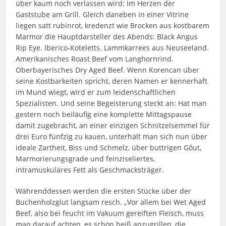
über kaum noch verlassen wird: Im Herzen der
Gaststube am Grill. Gleich daneben in einer Vitrine
liegen satt rubinrot, kredenzt wie Brocken aus kostbarem
Marmor die Hauptdarsteller des Abends: Black Angus
Rip Eye. Iberico-Koteletts. Lammkarrees aus Neuseeland.
Amerikanisches Roast Beef vom Langhornrind.
Oberbayerisches Dry Aged Beef. Wenn Korencan über
seine Kostbarkeiten spricht, deren Namen er kennerhaft
im Mund wiegt, wird er zum leidenschaftlichen
Spezialisten. Und seine Begeisterung steckt an: Hat man
gestern noch beiläufig eine komplette Mittagspause
damit zugebracht, an einer einzigen Schnitzelsemmel für
drei Euro fünfzig zu kauen, unterhält man sich nun über
ideale Zartheit, Biss und Schmelz, über buttrigen Gôut,
Marmorierungsgrade und feinziseliertes,
intramuskuläres Fett als Geschmacksträger.
Währenddessen werden die ersten Stücke über der
Buchenholzglut langsam resch. „Vor allem bei Wet Aged
Beef, also bei feucht im Vakuum gereiften Fleisch, muss
man darauf achten, es schön heiß anzugrillen, die