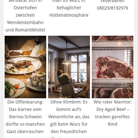
versteckt sich in
man im Wurz in
reservieren
Osterhofen
behaglicher
08023/8192979
zwischen
Hüttenatmosphäre
Wendelsteinbahn
und Romantikhotel
Die Offenbarung:
Ohne Klimbim: Es
Wie roter Marmor:
Das Karree vom
kommt auf‘s
Dry Aged Beef –
Iberivo-Schwein
Wesentliche an, das
trocken gereiftes
dürfte so manchen
gilt beim Wurz für
Rind
Gast überraschen
den freundlichen